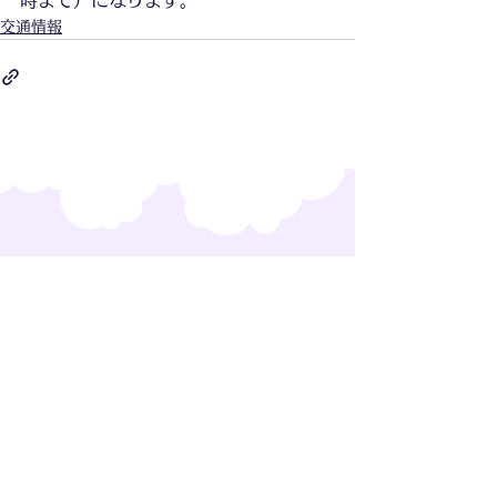
時まで）になります。
交通情報
​上信越高原国立公園
万座温泉公式ホームページ
​運営
（一社）嬬恋村観光協会
​万座温泉観光協会
各種お問い合わせ