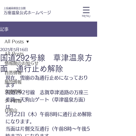
上信越高原国立公園
万座温泉公式ホームページ
MENU
記事
All Posts
2025年5月16日
All Posts
国道292号線 草津温泉方
情報館のお知らせ
面 通行止め解除
自然情報
現在、雪崩の為通行止めになっており
施設情報
ます
交通情報
国道292号線　志賀草津道路の万座三
差路～天狗山ゲート（草津温泉方面）
クマ情報
は
白根山
5月22日（木）午前8時に通行止め解除
になります。
当面は片側交互通行（午前8時～午後5