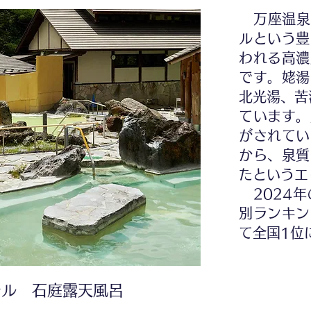
万座温泉の
ルという豊
われる高濃
です。姥湯
北光湯、苦
ています。
がされてい
から、泉質
たというエ
2024年
別ランキン
て全国1位
テル 石庭露天風呂