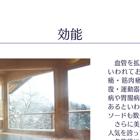
効能
血管を拡
いわれて
痛・筋肉
復・運動器
病や胃腸病
あるといわ
ソードも数
さらに美
人気を誇っ