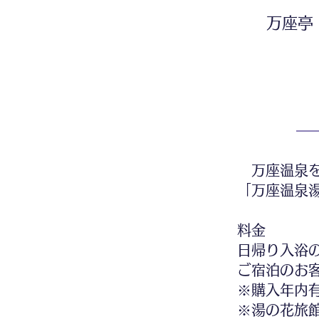
万座亭
万座温泉を
「万座温泉
料金
日帰り入浴の
ご宿泊のお客
※購入年内
※湯の花旅