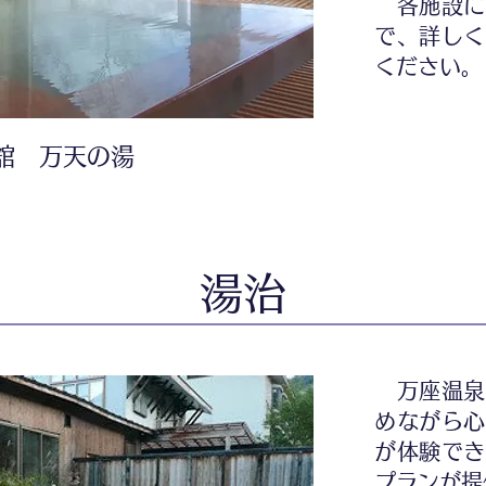
各施設に
で、詳しく
ください。
舘 万天の湯
湯治
万座温泉
めながら心
が体験でき
プランが提