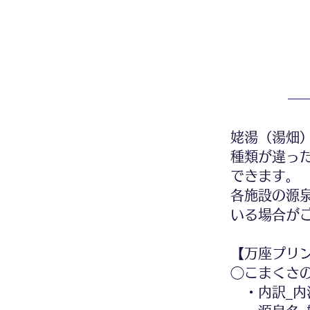
姥湯（湯畑
種類が違っ
できます。
各施設の源
いる場合が
【万座プリ
◯こまくさ
・内訳_内湯