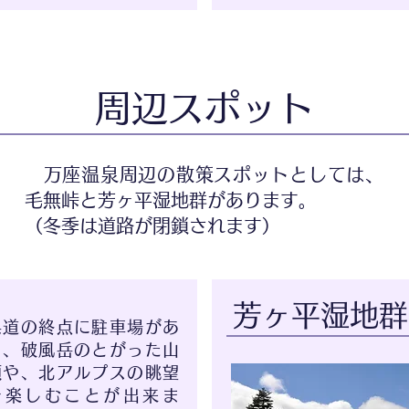
周辺スポット
万座温泉周辺の散策スポットとしては、
毛無峠と芳ヶ平湿地群があります。
​（冬季は道路が閉鎖されます）
芳ヶ平湿地群
県道の終点に駐車場があ
り、破風岳のとがった山
頂や、北アルプスの眺望
を楽しむことが出来ま