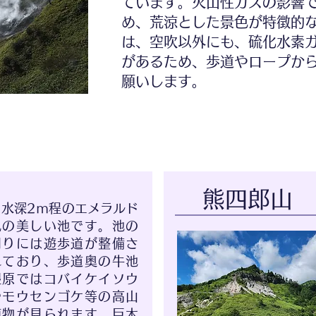
ています。火山性ガスの影響
め、荒涼とした景色が特徴的
は、空吹以外にも、硫化水素
があるため、歩道やロープか
願いします。
熊四郎山
水深2ｍ程のエメラルド
色の美しい池です。池の
周りには遊歩道が整備さ
れており、歩道奥の牛池
湿原ではコバイケイソウ
やモウセンゴケ等の高山
植物が見られます。巨木