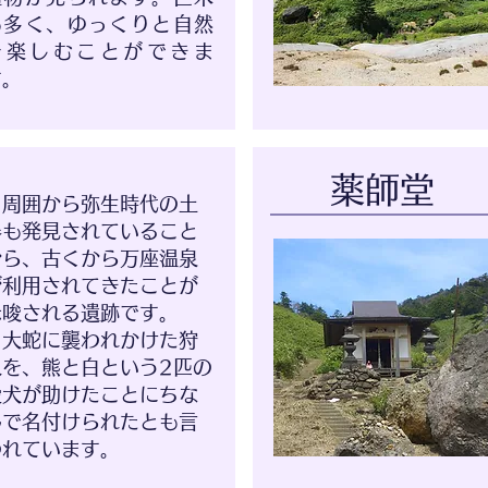
も多く、ゆっくりと自然
を楽しむことができま
す。
薬師堂
周囲から弥生時代の土
器も発見されていること
から、古くから万座温泉
が利用されてきたことが
示唆される遺跡です。
大蛇に襲われかけた狩
人を、熊と白という2匹の
愛犬が助けたことにちな
んで名付けられたとも言
われています。