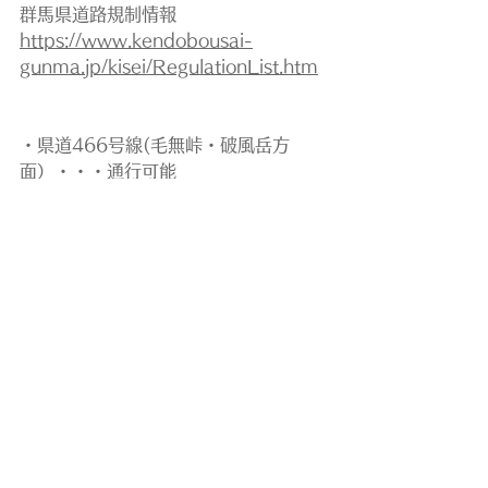
群馬県道路規制情報
https://www.kendobousai-
gunma.jp/kisei/RegulationList.htm
・県道466号線(毛無峠・破風岳方
面）・・・通行可能
4月・5月初め、10月末・11月は凍
結・積雪により一時的に通行止めにな
る場合がありますので下記ページでご
確認ください。
※11月中旬～5月中旬は冬期閉鎖のた
め通行止めです。
群馬県道路規制情報
https://www.kendobousai-
gunma.jp/kisei/RegulationList.htm
交通情報