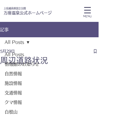
上信越高原国立公園
万座温泉公式ホームページ
MENU
記事
All Posts
5月29日
All Posts
周辺道路状況
情報館のお知らせ
自然情報
施設情報
交通情報
クマ情報
白根山