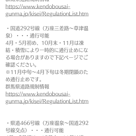
https://www.kendobousai-
gunma.jp/kisei/RegulationList.htm
・国道292号線（万座三差路～草津温
泉）・・・通行可能
4月・5月初め、10月末・11月は凍
結・積雪により一時的に通行止めにな
る場合がありますので下記ページでご
確認ください。
※11月中旬～4月下旬は冬期閉鎖のた
め通行止めです。
群馬県道路規制情報
https://www.kendobousai-
gunma.jp/kisei/RegulationList.htm
・県道466号線（万座温泉～国道292
号線交点）・・・通行可能