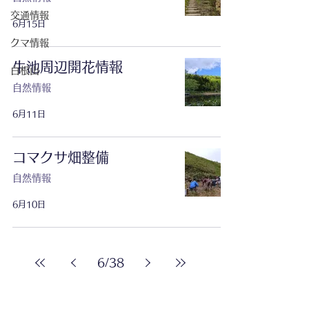
交通情報
6月15日
クマ情報
牛池周辺開花情報
白根山
自然情報
6月11日
コマクサ畑整備
自然情報
6月10日
6
/
38