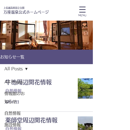
上信越高原国立公園
万座温泉公式ホームページ
MENU
お知らせ一覧
All Posts
牛池周辺開花情報
All Posts
自然情報
情報館のお
知らせ
6月17日
自然情報
薬師堂周辺開花情報
施設情報
自然情報