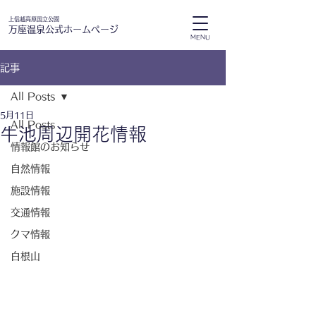
上信越高原国立公園
万座温泉公式ホームページ
MENU
記事
All Posts
5月11日
All Posts
牛池周辺開花情報
情報館のお知らせ
自然情報
施設情報
交通情報
クマ情報
白根山