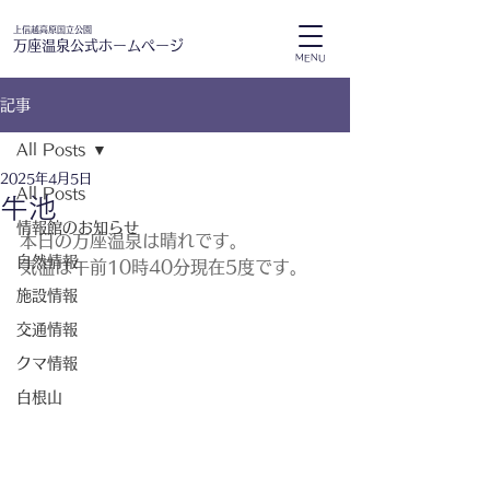
上信越高原国立公園
万座温泉公式ホームページ
MENU
記事
All Posts
2025年4月5日
All Posts
牛池
情報館のお知らせ
本日の万座温泉は晴れです。
自然情報
気温は午前10時40分現在5度です。
施設情報
交通情報
クマ情報
白根山