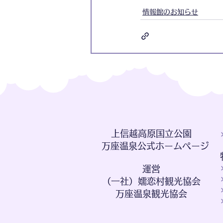
情報館のお知らせ
​上信越高原国立公園
万座温泉公式ホームページ
​運営
（一社）嬬恋村観光協会
​万座温泉観光協会